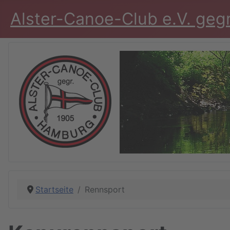
Alster-Canoe-Club e.V. geg
Startseite
Rennsport