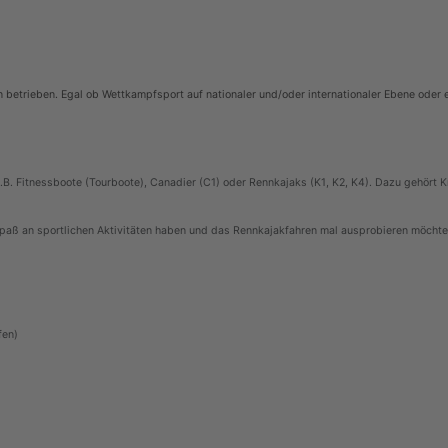
n betrieben. Egal ob Wettkampfsport auf nationaler und/oder internationaler Ebene oder 
.B. Fitnessboote (Tourboote), Canadier (C1) oder Rennkajaks (K1, K2, K4). Dazu gehört 
Spaß an sportlichen Aktivitäten haben und das Rennkajakfahren mal ausprobieren möcht
en)