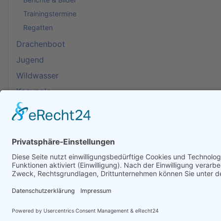
Trainingstermine
Regatten
Drachenboot
Jugend
Wildwasser
Kanupolo
SUP
Impressum
Datenschutzerklärung
Cookie-Einstellungen
Cookies entf. & Fenster zu
Wassertemperatur Außenalster
#AlsterFürAlle