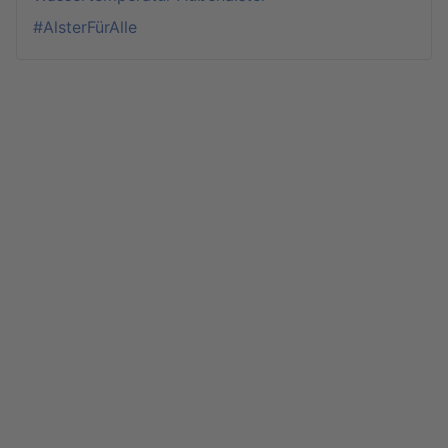
#AlsterFürAlle